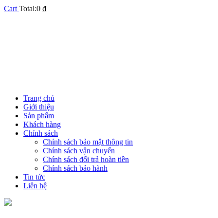
Cart
Total:
0
₫
Trang chủ
Giới thiệu
Sản phẩm
Khách hàng
Chính sách
Chính sách bảo mật thông tin
Chính sách vận chuyển
Chính sách đổi trả hoàn tiền
Chính sách bảo hành
Tin tức
Liên hệ