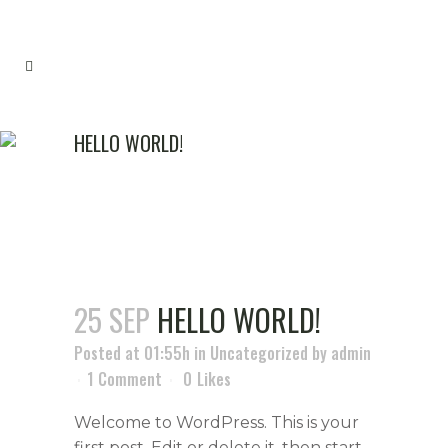
HELLO WORLD!
25 SEP
HELLO WORLD!
Posted at 01:55h
in
Uncategorized
by
admin
1 Comment
0
Likes
Welcome to WordPress. This is your
first post. Edit or delete it, then start